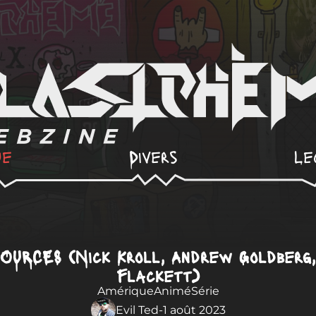
ue
Divers
Le
URCES (Nick Kroll, Andrew Goldberg,
Flackett)
Amérique
Animé
Série
Evil Ted
-
1 août 2023