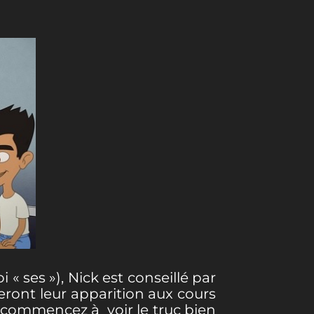
« ses »), Nick est conseillé par
eront leur apparition aux cours
 commencez à voir le truc bien