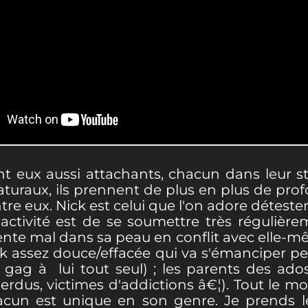
 eux aussi attachants, chacun dans leur sty
icaturaux, ils prennent de plus en plus de pr
entre eux. Nick est celui que l'on adore détest
activité est de se soumettre très régulièr
scente mal dans sa peau en conflit avec elle-mê
ek assez douce/effacée qui va s'émanciper pe
 gag à lui tout seul) ; les parents des ado
 perdus, victimes d'addictions â€¦). Tout le
chacun est unique en son genre. Je prends l