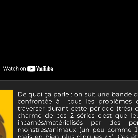
De quoi ça parle : on suit une bande d
confrontée à tous les problèmes q
traverser durant cette période (très) 
charme de ces 2 séries c'est que le
incarnés/matérialisés par des p
monstres/animaux (un peu comme Jim
mais en bien plus dingues ^^). Ces ê