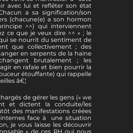
r avec lui et refléter son état
cun a sa signification/son
ters (chacune(e) a son hormon
rincipe ^^) qui interviennent
 ce que je veux dire ^^ » ; le
qui se nourrit du sentiment de
ent que collectivement ; des
hanger en serpents de la haine
hangent brutalement ; les
ir en rafale et bien pourrir la
douceur étouffante) qui rappelle
eilles â€¦
hargés de gérer les gens (« we
t et dictent la conduite/les
tôt des manifestations créées
s internes face à une situation
 je vous laisse les découvrir
ponsable » de ces RH qui nous