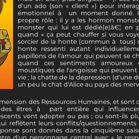
d'un ado (son « client ») pour interagi
émotionnel à un moment donné. Cha
propre rôle : il y a les hormon mons
monster qui lui est dédié(e)â€¦ en p
quand « ça peut chauffer si vous voyez
sorcier de la honte (commun à tous) 
honte ressenti autant individuellem
papillons de l'amour qui peuvent se c
quand ces sentiments amoureux c
moustiques de l'angoisse qui peuvent ag
vie ; la chatte de la dépression (d'une 
un peu le chat d'Alice au pays des merv
imension des Ressources Humaines, et sont c
des êtres à part entière qui influencen
cents vont adopter ou pas ; ou sont-ils plu
qui reflètent leurs conflits/questionnement
onse sont donnés dans la cinquième saison,
tre d'un personnage central avec « le res