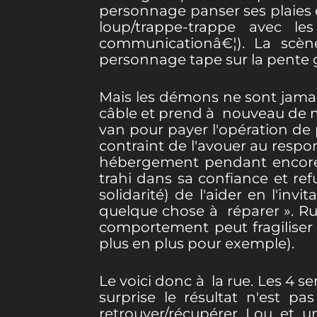
personnage panser ses plaies e
loup/trappe-trappe avec l
communicationâ€¦). La scèn
personnage tape sur la pente gl
Mais les démons ne sont jamai
câble et prend à nouveau de m
van pour payer l'opération de 
contraint de l'avouer au respo
hébergement pendant encore 4 
trahi dans sa confiance et ref
solidarité) de l'aider en l'inv
quelque chose à réparer ». Rub
comportement peut fragiliser 
plus en plus pour exemple).
Le voici donc à la rue. Les 4 se
surprise le résultat n'est pa
retrouver/récupérer Lou et u