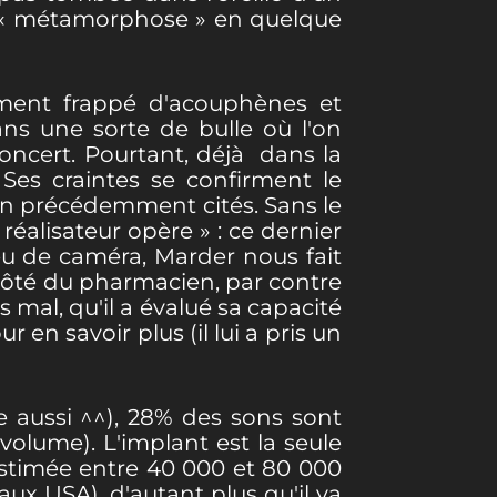
de « métamorphose » en quelque
ement frappé d'acouphènes et
ans une sorte de bulle où l'on
concert. Pourtant, déjà dans la
Ses craintes se confirment le
ien précédemment cités. Sans le
réalisateur opère » : ce dernier
jeu de caméra, Marder nous fait
 côté du pharmacien, par contre
mal, qu'il a évalué sa capacité
r en savoir plus (il lui a pris un
le aussi ^^), 28% des sons sont
 volume). L'implant est la seule
(estimée entre 40 000 et 80 000
ux USA), d'autant plus qu'il va