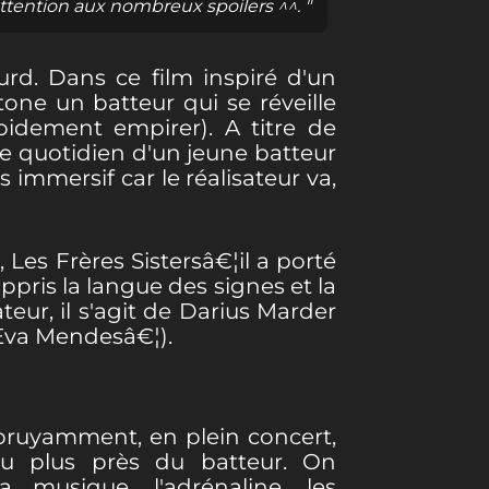
tention aux nombreux spoilers ^^. "
rd. Dans ce film inspiré d'un
tone un batteur qui se réveille
idement empirer). A titre de
le quotidien d'un jeune batteur
 immersif car le réalisateur va,
Les Frères Sistersâ€¦il a porté
pris la langue des signes et la
teur, il s'agit de Darius Marder
Eva Mendesâ€¦).
ruyamment, en plein concert,
au plus près du batteur. On
a musique, l'adrénaline, les