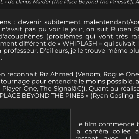
» de Darius Marder (The Place Beyond The Pinesâ€¦). At
iens : devenir subitement malentendant/sou
n'avait pas pu voir le jour, on suit Ruben S
d'acouphènes (problèmes qui vont très rap
ement différent de « WHIPLASH » qui suivait 
 professeur. D'ailleurs, je le trouve même plus
.
 on reconnait Riz Ahmed (Venom, Rogue One, 
e tournage pour entendre le moins possible, ap
 Player One, The Signalâ€¦). Quant au réalisa
HE PLACE BEYOND THE PINES » (Ryan Gosling, 
Le film commence b
la caméra collée 
ressent avec lui l