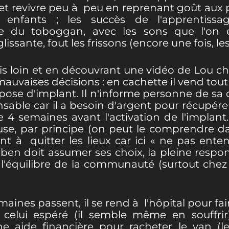
t revivre peu à peu en reprenant goût aux peti
es enfants ; les succès de l'apprenti
e du toboggan, avec les sons que l'on e
issante, fout les frissons (encore une fois, le
s loin et en découvrant une vidéo de Lou c
auvaises décisions : en cachette il vend tou
pose d'implant. Il n'informe personne de sa dé
nsable car il a besoin d'argent pour récupére
semaines avant l'activation de l'implant. 
use, par principe (on peut le comprendre da
itant à quitter les lieux car ici « ne pas en
en doit assumer ses choix, la pleine respons
l'équilibre de la communauté (surtout chez 
maines passent, il se rend à l'hôpital pour fair
s celui espéré (il semble même en souffrir)
ne aide financière pour racheter le van (l