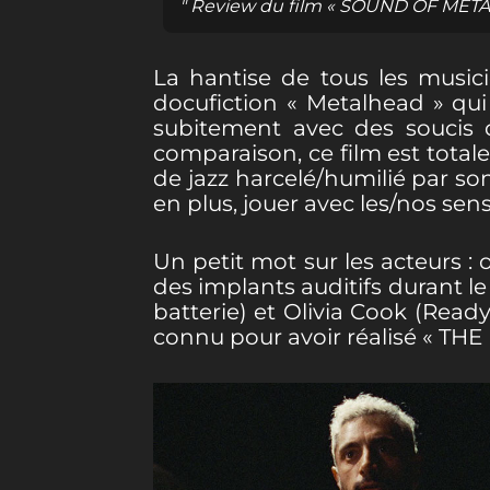
" Review du film « SOUND OF METAL 
La hantise de tous les music
docufiction « Metalhead » qui 
subitement avec des soucis 
comparaison, ce film est total
de jazz harcelé/humilié par son
en plus, jouer avec les/nos sens
Un petit mot sur les acteurs :
des implants auditifs durant l
batterie) et Olivia Cook (Ready
connu pour avoir réalisé « T