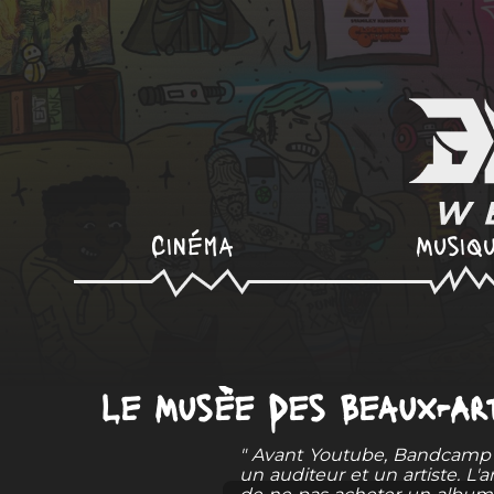
Cinéma
Musiq
Le Musèe Des Beaux-Ar
" Avant Youtube, Bandcamp e
un auditeur et un artiste. L'