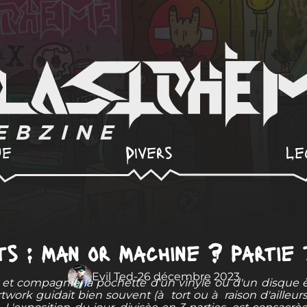
ue
Divers
Le
ts : Man or Machine ? Partie
Evil Ted
-
26 décembre 2023
t compagnie la pochette d'un vinyle ou d'un disque èt
artwork guidait bien souvent (à tort ou à raison d'ailleur