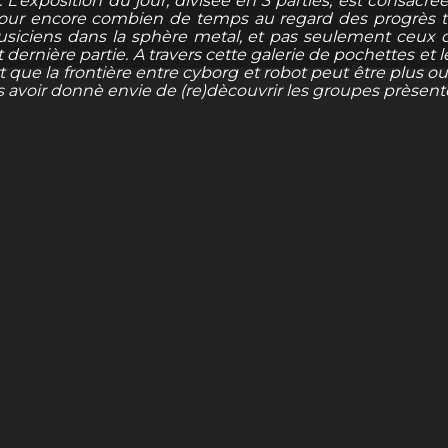
L'exposition du jour, divisèe en 3 parties, est consacrèe
s pour encore combien de temps au regard des progrès 
iciens dans la sphère metal, et pas seulement ceux qu
 dernière partie. A travers cette galerie de pochettes et l
rt que la frontière entre cyborg et robot peut être plus 
 avoir donnè envie de (re)dècouvrir les groupes prèsentè