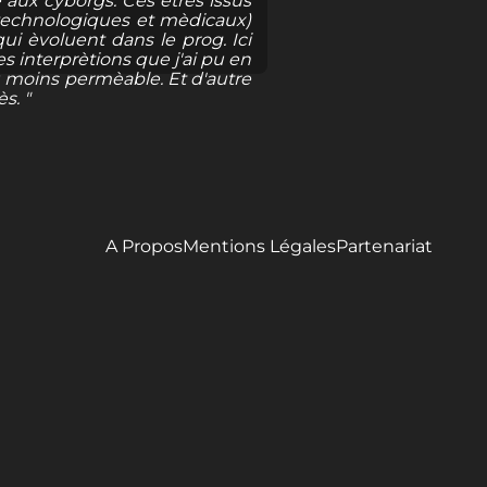
 aux cyborgs. Ces êtres issus
technologiques et mèdicaux)
i èvoluent dans le prog. Ici
es interprètions que j'ai pu en
ou moins permèable. Et d'autre
s. "
A Propos
Mentions Légales
Partenariat