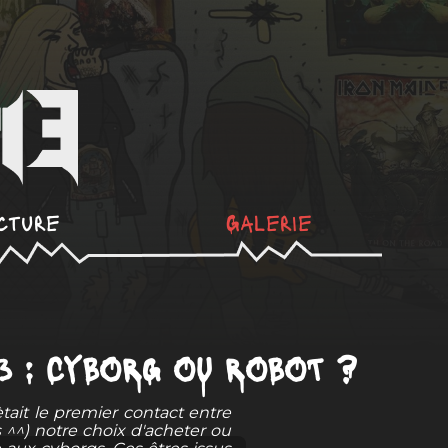
cture
Galerie
 3 : CYBORG OU ROBOT ?
ait le premier contact entre
s ^^) notre choix d'acheter ou