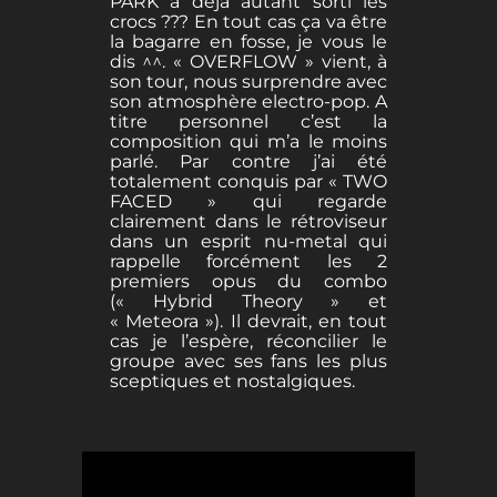
PARK a déjà autant sorti les
crocs ??? En tout cas ça va être
la bagarre en fosse, je vous le
dis ^^. « OVERFLOW » vient, à
son tour, nous surprendre avec
son atmosphère electro-pop. A
titre personnel c’est la
composition qui m’a le moins
parlé. Par contre j’ai été
totalement conquis par « TWO
FACED » qui regarde
clairement dans le rétroviseur
dans un esprit nu-metal qui
rappelle forcément les 2
premiers opus du combo
(« Hybrid Theory » et
« Meteora »). Il devrait, en tout
cas je l’espère, réconcilier le
groupe avec ses fans les plus
sceptiques et nostalgiques.