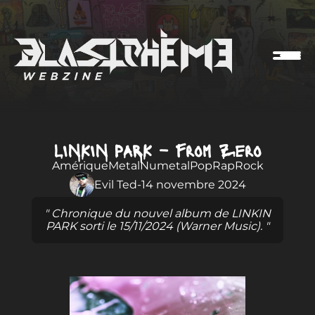
LINKIN PARK – From Zero
Amérique
Metal
Numetal
Pop
Rap
Rock
Evil Ted
-
14 novembre 2024
" Chronique du nouvel album de LINKIN
PARK sorti le 15/11/2024 (Warner Music). "