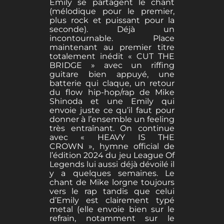
Emily se partagent le chant
(mélodique pour le premier,
plus rock et puissant pour la
seconde). Déjà un
incontournable. Place
maintenant au premier titre
totalement inédit « CUT THE
BRIDGE » avec un riffing
guitare bien appuyé, une
batterie qui claque, un retour
du flow hip-hop/rap de Mike
Shinoda et une Emily qui
envoie juste ce qu’il faut pour
donner à l’ensemble un feeling
très entraînant. On continue
avec « HEAVY IS THE
CROWN », hymne official de
l’édition 2024 du jeu League Of
Legends lui aussi déjà dévoilé il
y a quelques semaines. Le
chant de Mike lorgne toujours
vers le rap tandis que celui
d’Emily est clairement typé
metal (elle envoie bien sur le
refrain, notamment sur le