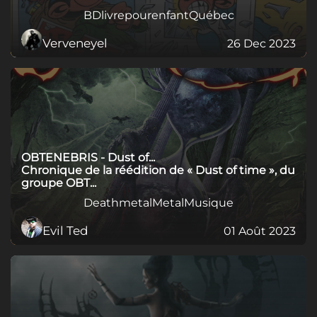
BD
livrepourenfant
Québec
Verveneyel
26 Dec 2023
OBTENEBRIS - Dust of...
Chronique de la réédition de « Dust of time », du
groupe OBT...
Deathmetal
Metal
Musique
Evil Ted
01 Août 2023