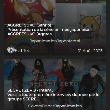
AGGRETSUKO (Sanrio)
Présentation de la série animée japonaise
AGGRETSUKO (Aggres...
Japanimation
Japon
Metal
Evil Ted
01 Août 2023
SECRET ZERO - Interv...
Voici la toute première interview donnée par le
groupe SECRE...
Covers
France
Japanimation