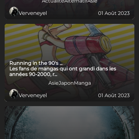
Actualité
Alternatif
Asie
Verveneyel
01 Août 2023
Running in the 90's ...
Les fans de mangas qui ont grandi dans les
années 90-2000, r...
Asie
Japon
Manga
Verveneyel
01 Août 2023