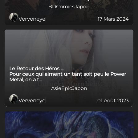
BD
Comics
Japon
Verveneyel
17 Mars 2024
Le Retour des Héros ...
Pour ceux qui aiment un tant soit peu le Power
Metal, on a t...
Asie
Epic
Japon
Verveneyel
01 Août 2023