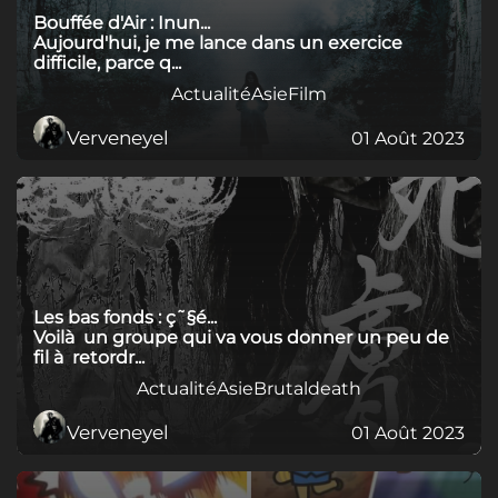
Bouffée d'Air : Inun...
Aujourd'hui, je me lance dans un exercice
difficile, parce q...
Actualité
Asie
Film
Verveneyel
01 Août 2023
Les bas fonds : ç˜§é...
Voilà un groupe qui va vous donner un peu de
fil à retordr...
Actualité
Asie
Brutaldeath
Verveneyel
01 Août 2023