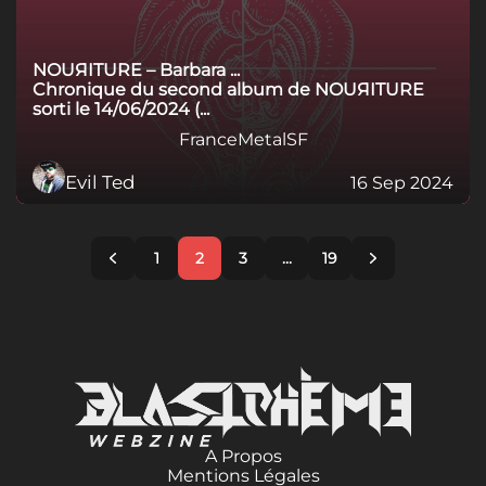
NOUЯITURE – Barbara ...
Chronique du second album de NOUЯITURE
sorti le 14/06/2024 (...
France
Metal
SF
Evil Ted
16 Sep 2024
1
2
3
...
19
A Propos
Mentions Légales