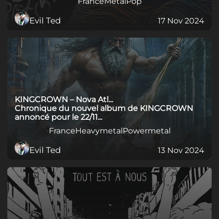
France
Metal
Pop
Evil Ted
17 Nov 2024
KINGCROWN – Nova Atl...
Chronique du nouvel album de KINGCROWN
annoncé pour le 22/11...
France
Heavymetal
Powermetal
Evil Ted
13 Nov 2024