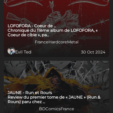
LOFOFORA - Coeur de ...
Chronique du 11ème album de LOFOFORA, «
Coeur de cible », pa...
France
Hardcore
Metal
Evil Ted
30 Oct 2024
JAUNE - Run et Rours
Review du premier tome de « JAUNE » (Run &
Rours) paru chez ...
BD
Comics
France