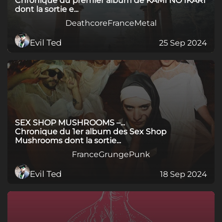
Chronique du premier album de KAMI NO IKARI
dont la sortie e...
Deathcore
France
Metal
Evil Ted
25 Sep 2024
SEX SHOP MUSHROOMS –...
Chronique du 1er album des Sex Shop
Mushrooms dont la sortie...
France
Grunge
Punk
Evil Ted
18 Sep 2024