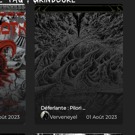
Déferlante : Pilori ...
Verveneyel
oût 2023
01 Août 2023