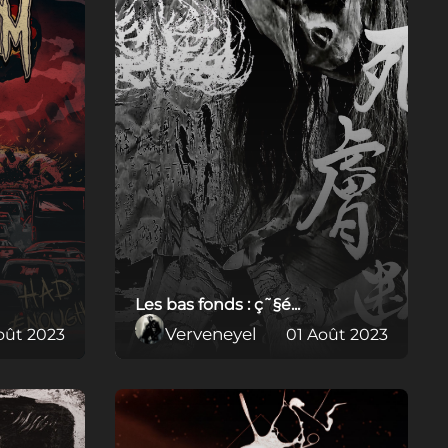
Les bas fonds : ç˜§é...
Verveneyel
oût 2023
01 Août 2023