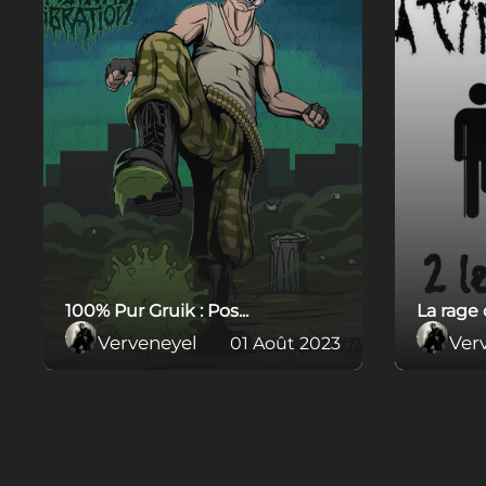
100% Pur Gruik : Pos...
La rage d
Verveneyel
Ver
01 Août 2023