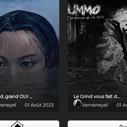
, grand OUI ...
Le Grind vous fait d...
veneyel
Verveneyel
01 Août 2023
01 A