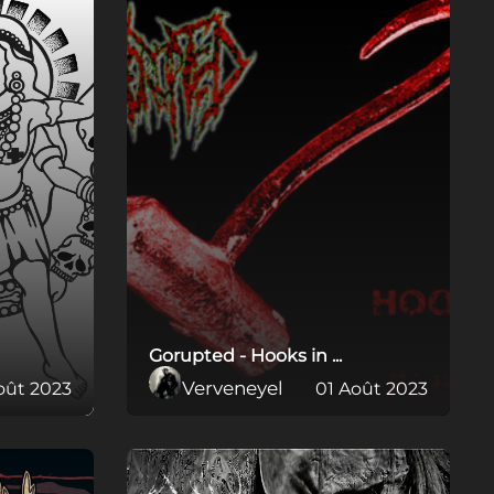
Gorupted - Hooks in ...
Verveneyel
oût 2023
01 Août 2023