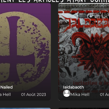
 Nailed
Ialdabaoth
a Hell
Mika Hell
01 Août 2023
01 A