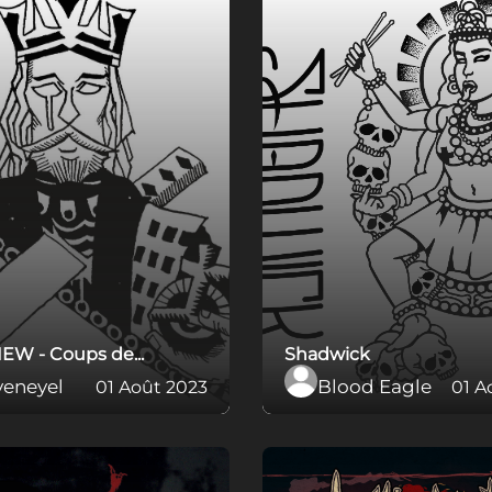
EW - Coups de...
Shadwick
veneyel
Blood Eagle
01 Août 2023
01 A