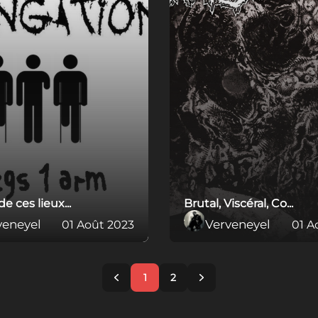
e ces lieux...
Brutal, Viscéral, Co...
veneyel
Verveneyel
01 Août 2023
01 A
1
2