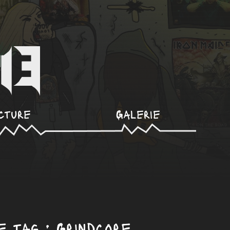
cture
Galerie
 tag : Grindcore