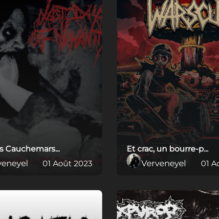
es Cauchemars...
Et crac, un bourre-p...
veneyel
Verveneyel
01 Août 2023
01 A